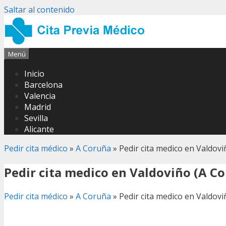
Saltar al contenido
Menú
Inicio
Barcelona
Valencia
Madrid
Sevilla
Alicante
Pedir cita médico
»
A Coruña
»
Pedir cita medico en Valdov
Pedir cita medico en Valdoviño (A C
Pedir cita médico
»
A Coruña
»
Pedir cita medico en Valdov