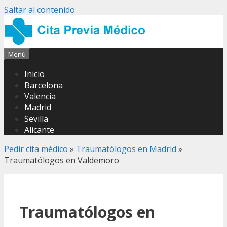
Saltar al contenido
Menú
Inicio
Barcelona
Valencia
Madrid
Sevilla
Alicante
Pedir cita médico
»
Traumatólogos en Madrid
»
Traumatólogos en Valdemoro
Traumatólogos en