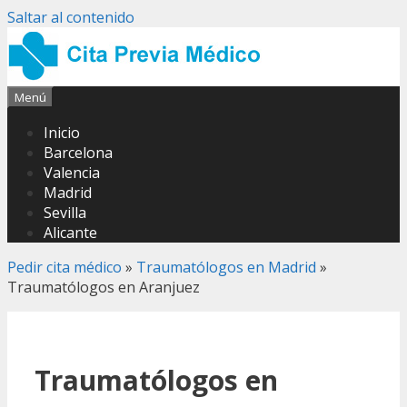
Saltar al contenido
Menú
Inicio
Barcelona
Valencia
Madrid
Sevilla
Alicante
Pedir cita médico
»
Traumatólogos en Madrid
»
Traumatólogos en Aranjuez
Traumatólogos en