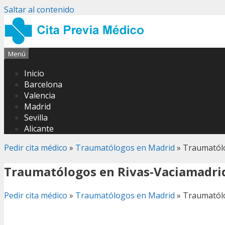
Saltar al contenido
Menú
Inicio
Barcelona
Valencia
Madrid
Sevilla
Alicante
Pedir cita médico
»
Traumatólogos en Madrid
»
Traumatólo
Traumatólogos en Rivas-Vaciamadri
Pedir cita médico
»
Traumatólogos en Madrid
»
Traumatólo