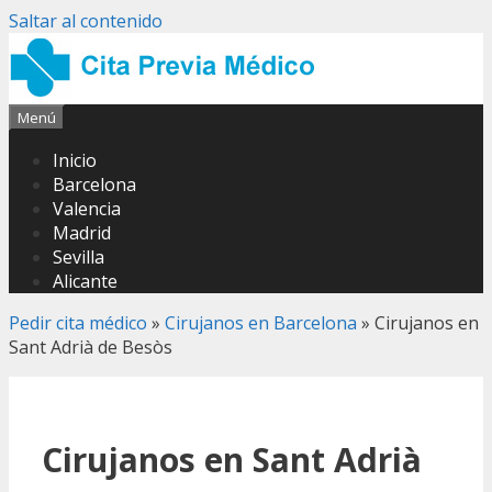
Saltar al contenido
Menú
Inicio
Barcelona
Valencia
Madrid
Sevilla
Alicante
Pedir cita médico
»
Cirujanos en Barcelona
»
Cirujanos en
Sant Adrià de Besòs
Cirujanos en Sant Adrià