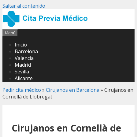
Saltar al contenido
Menú
Inicio
Barcelona
Valencia
Madrid
Sevilla
Alicante
Pedir cita médico
»
Cirujanos en Barcelona
»
Cirujanos en
Cornellà de Llobregat
Cirujanos en Cornellà de