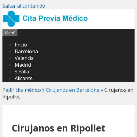
Saltar al contenido
Menú
Inicio
Barcelona
Valencia
Madrid
Sevilla
Alicante
Pedir cita médico
»
Cirujanos en Barcelona
»
Cirujanos en
Ripollet
Cirujanos en Ripollet