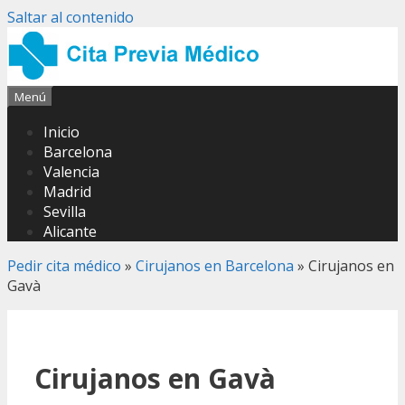
Saltar al contenido
Menú
Inicio
Barcelona
Valencia
Madrid
Sevilla
Alicante
Pedir cita médico
»
Cirujanos en Barcelona
»
Cirujanos en
Gavà
Cirujanos en Gavà