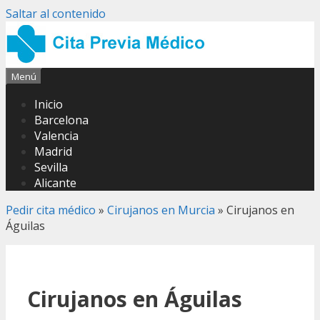
Saltar al contenido
Menú
Inicio
Barcelona
Valencia
Madrid
Sevilla
Alicante
Pedir cita médico
»
Cirujanos en Murcia
»
Cirujanos en
Águilas
Cirujanos en Águilas