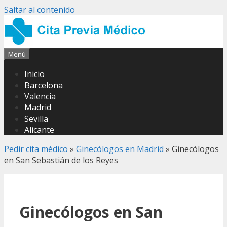
Saltar al contenido
Menú
Inicio
Barcelona
Valencia
Madrid
Sevilla
Alicante
Pedir cita médico
»
Ginecólogos en Madrid
»
Ginecólogos
en San Sebastián de los Reyes
Ginecólogos en San