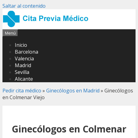
Saltar al contenido
Menú
Inicio
Barcelona
Valencia
Madrid
Sevilla
Alicante
Pedir cita médico
»
Ginecólogos en Madrid
»
Ginecólogos
en Colmenar Viejo
Ginecólogos en Colmenar