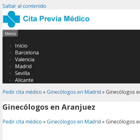
Saltar al contenido
Menú
Inicio
Barcelona
Valencia
Madrid
Sevilla
Alicante
Pedir cita médico
»
Ginecólogos en Madrid
»
Ginecólogos e
Ginecólogos en Aranjuez
Pedir cita médico
»
Ginecólogos en Madrid
»
Ginecólogos e