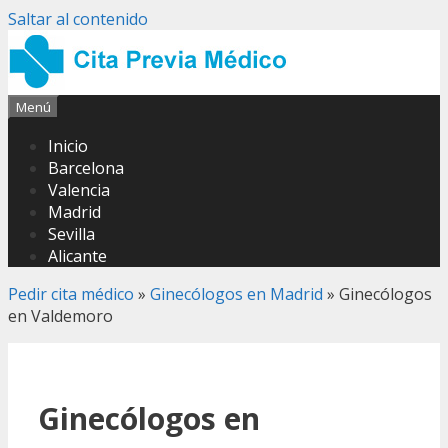
Saltar al contenido
Menú
Inicio
Barcelona
Valencia
Madrid
Sevilla
Alicante
Pedir cita médico
»
Ginecólogos en Madrid
»
Ginecólogos
en Valdemoro
Ginecólogos en