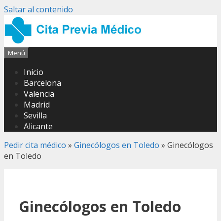
Saltar al contenido
Menú
Inicio
Barcelona
Valencia
Madrid
Sevilla
Alicante
Pedir cita médico
»
Ginecólogos en Toledo
»
Ginecólogos
en Toledo
Ginecólogos en Toledo