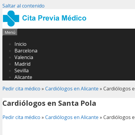
Saltar al contenido
Menú
Inicio
Barcelona
Valencia
Madrid
Sevilla
Alicante
Pedir cita médico
»
Cardiólogos en Alicante
»
Cardiólogos e
Cardiólogos en Santa Pola
Pedir cita médico
»
Cardiólogos en Alicante
»
Cardiólogos e