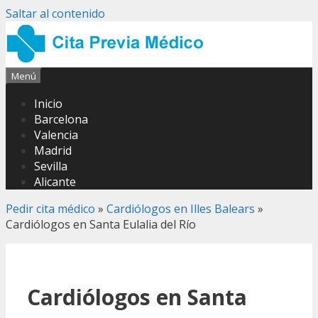
Saltar al contenido
Menú
Inicio
Barcelona
Valencia
Madrid
Sevilla
Alicante
Pedir cita médico
»
Cardiólogos en Illes Balears
»
Cardiólogos en Santa Eulalia del Río
Cardiólogos en Santa