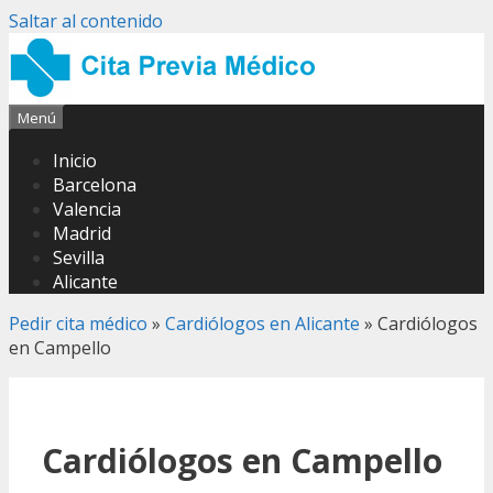
Saltar al contenido
Menú
Inicio
Barcelona
Valencia
Madrid
Sevilla
Alicante
Pedir cita médico
»
Cardiólogos en Alicante
»
Cardiólogos
en Campello
Cardiólogos en Campello