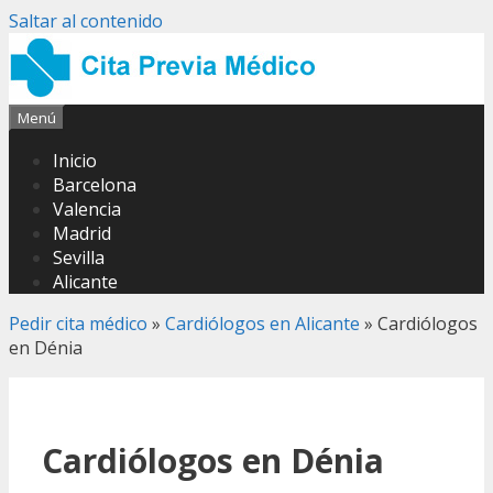
Saltar al contenido
Menú
Inicio
Barcelona
Valencia
Madrid
Sevilla
Alicante
Pedir cita médico
»
Cardiólogos en Alicante
»
Cardiólogos
en Dénia
Cardiólogos en Dénia