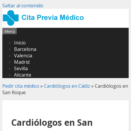
Saltar al contenido
Menú
Inicio
Barcelona
Valencia
Madrid
Sevilla
Alicante
Pedir cita médico
»
Cardiólogos en Cádiz
»
Cardiólogos en
San Roque
Cardiólogos en San