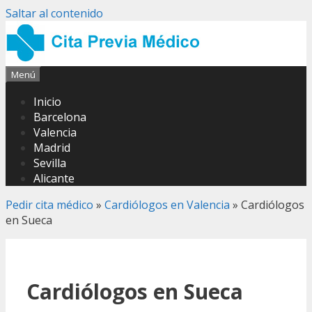
Saltar al contenido
Menú
Inicio
Barcelona
Valencia
Madrid
Sevilla
Alicante
Pedir cita médico
»
Cardiólogos en Valencia
»
Cardiólogos
en Sueca
Cardiólogos en Sueca