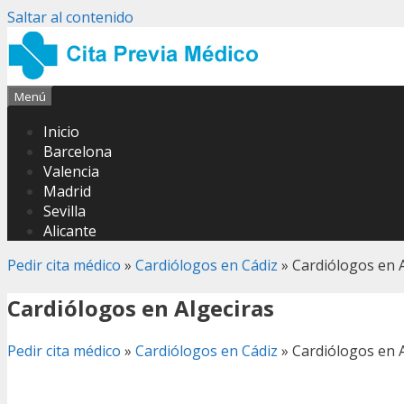
Saltar al contenido
Menú
Inicio
Barcelona
Valencia
Madrid
Sevilla
Alicante
Pedir cita médico
»
Cardiólogos en Cádiz
»
Cardiólogos en A
Cardiólogos en Algeciras
Pedir cita médico
»
Cardiólogos en Cádiz
»
Cardiólogos en A