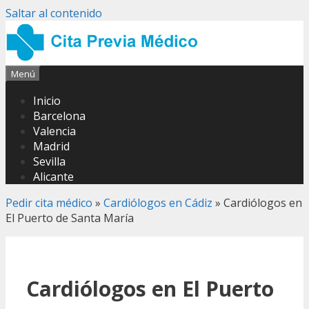
Saltar al contenido
Menú
Inicio
Barcelona
Valencia
Madrid
Sevilla
Alicante
Pedir cita médico
»
Cardiólogos en Cádiz
»
Cardiólogos en
El Puerto de Santa María
Cardiólogos en El Puerto