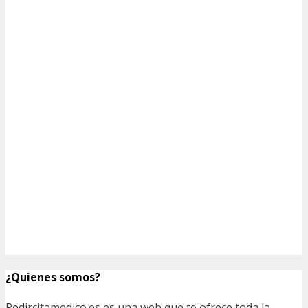
¿Quienes somos?
Pedircitamedico.es es una web que te ofrece toda la