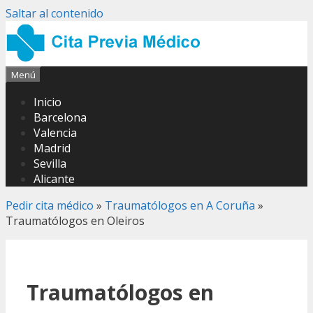
Saltar al contenido
Menú
Inicio
Barcelona
Valencia
Madrid
Sevilla
Alicante
Pedir cita médico
»
Traumatólogos en A Coruña
»
Traumatólogos en Oleiros
Traumatólogos en