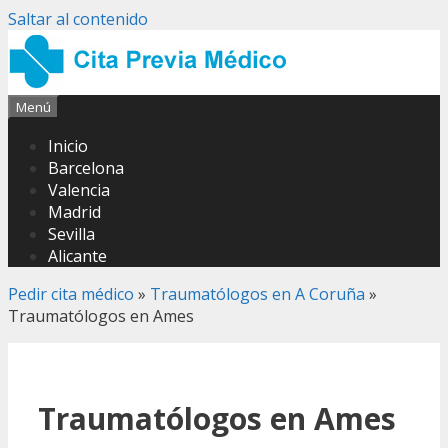
Saltar al contenido
Menú
Inicio
Barcelona
Valencia
Madrid
Sevilla
Alicante
Pedir cita médico
»
Traumatólogos en A Coruña
»
Traumatólogos en Ames
Traumatólogos en Ames