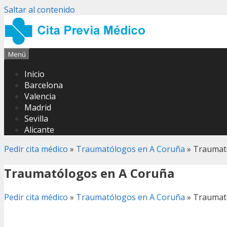
Saltar al contenido
Menú
Inicio
Barcelona
Valencia
Madrid
Sevilla
Alicante
Pedir cita médico
»
Traumatólogos en A Coruña
»
Traumat
Traumatólogos en A Coruña
Pedir cita médico
»
Traumatólogos en A Coruña
»
Traumat