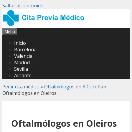
Saltar al contenido
Menú
Inicio
Barcelona
Valencia
Madrid
Sevilla
Alicante
Pedir cita médico
»
Oftalmólogos en A Coruña
»
Oftalmólogos en Oleiros
Oftalmólogos en Oleiros