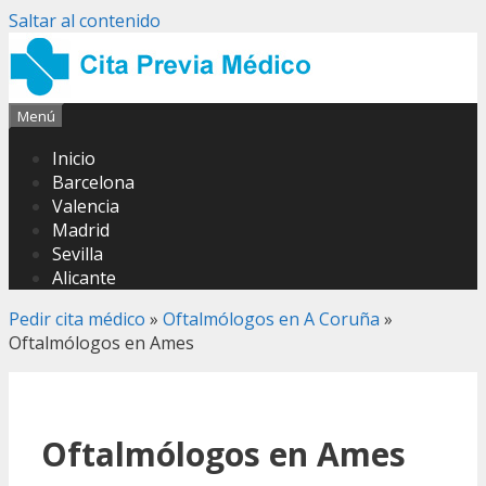
Saltar al contenido
Menú
Inicio
Barcelona
Valencia
Madrid
Sevilla
Alicante
Pedir cita médico
»
Oftalmólogos en A Coruña
»
Oftalmólogos en Ames
Oftalmólogos en Ames