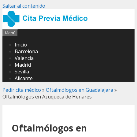
Saltar al contenido
Menú
Inicio
Barcelona
Valencia
Madrid
Sevilla
Alicante
Pedir cita médico
»
Oftalmólogos en Guadalajara
»
Oftalmólogos en Azuqueca de Henares
Oftalmólogos en