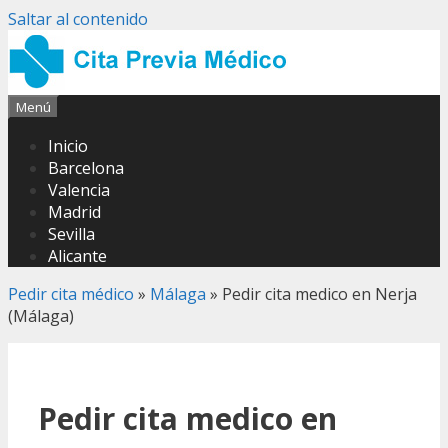
Saltar al contenido
Menú
Inicio
Barcelona
Valencia
Madrid
Sevilla
Alicante
Pedir cita médico
»
Málaga
»
Pedir cita medico en Nerja
(Málaga)
Pedir cita medico en