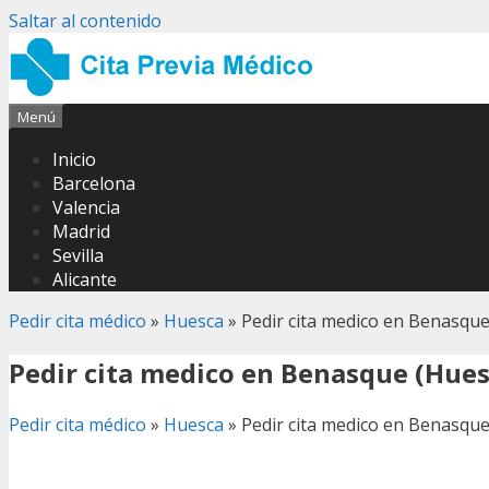
Saltar al contenido
Menú
Inicio
Barcelona
Valencia
Madrid
Sevilla
Alicante
Pedir cita médico
»
Huesca
»
Pedir cita medico en Benasque
Pedir cita medico en Benasque (Hues
Pedir cita médico
»
Huesca
»
Pedir cita medico en Benasque