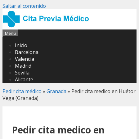
Saltar al contenido
Menú
Inicio
Barcelona
Valencia
Madrid
Sevilla
Alicante
Pedir cita médico
»
Granada
»
Pedir cita medico en Huétor
Vega (Granada)
Pedir cita medico en