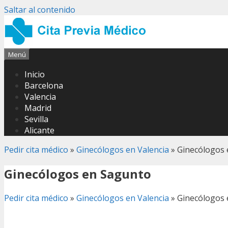
Saltar al contenido
Menú
Inicio
Barcelona
Valencia
Madrid
Sevilla
Alicante
Pedir cita médico
»
Ginecólogos en Valencia
»
Ginecólogos
Ginecólogos en Sagunto
Pedir cita médico
»
Ginecólogos en Valencia
»
Ginecólogos