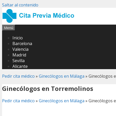
Saltar al contenido
Menú
Inicio
Barcelona
Valencia
Madrid
Sevilla
Alicante
Pedir cita médico
»
Ginecólogos en Málaga
»
Ginecólogos 
Ginecólogos en Torremolinos
Pedir cita médico
»
Ginecólogos en Málaga
»
Ginecólogos 