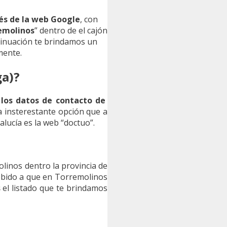
és de la web Google
, con
emolinos
” dentro de el cajón
ntinuación te brindamos un
mente.
ga)?
e
los datos de contacto de
a insterestante opción que a
lucía es la web “doctuo”.
olinos dentro la provincia de
ebido a que en Torremolinos
s
el listado que te brindamos