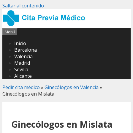
Saltar al contenido
Menú
Inicio
Barcelona
Valencia
Madrid
Sevilla
Alicante
Pedir cita médico
»
Ginecólogos en Valencia
»
Ginecólogos en Mislata
Ginecólogos en Mislata