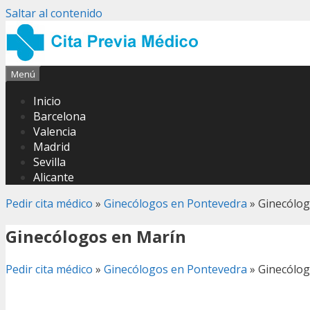
Saltar al contenido
Menú
Inicio
Barcelona
Valencia
Madrid
Sevilla
Alicante
Pedir cita médico
»
Ginecólogos en Pontevedra
»
Ginecólog
Ginecólogos en Marín
Pedir cita médico
»
Ginecólogos en Pontevedra
»
Ginecólog