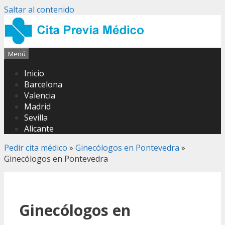
Saltar al contenido
Menú
Inicio
Barcelona
Valencia
Madrid
Sevilla
Alicante
Pedir cita médico
»
Ginecólogos en Pontevedra
»
Ginecólogos en Pontevedra
Ginecólogos en