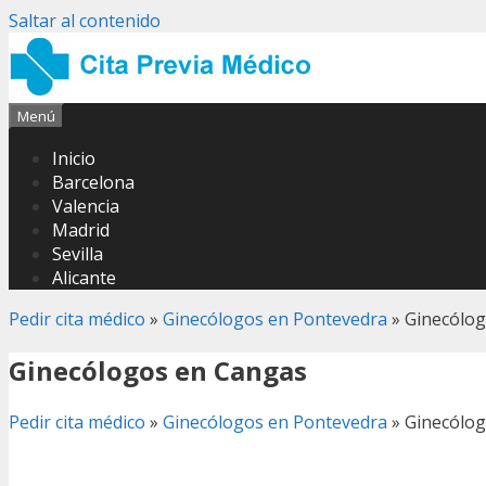
Saltar al contenido
Menú
Inicio
Barcelona
Valencia
Madrid
Sevilla
Alicante
Pedir cita médico
»
Ginecólogos en Pontevedra
»
Ginecólo
Ginecólogos en Cangas
Pedir cita médico
»
Ginecólogos en Pontevedra
»
Ginecólo