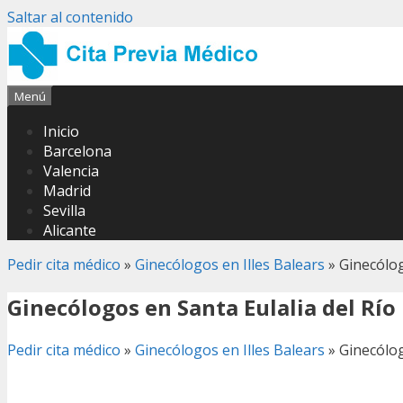
Saltar al contenido
Menú
Inicio
Barcelona
Valencia
Madrid
Sevilla
Alicante
Pedir cita médico
»
Ginecólogos en Illes Balears
»
Ginecólog
Ginecólogos en Santa Eulalia del Río
Pedir cita médico
»
Ginecólogos en Illes Balears
»
Ginecólog