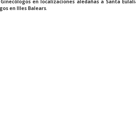
r
Ginecólogos en localizaciones aledañas a Santa Eulali
os en Illes Balears
.