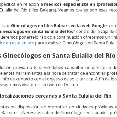
specífica en relación a
médicos especialista en (profesió
lalia del Río (Illes Balears). Veamos cuales son esas rec
alizar
Ginecólogos en Illes Balears en la web Google
, con
Ginecólogos en Santa Eulalia del Río
” dentro de la caja de
ueremos ponértelo rápido a continuación ofrecemos un lin
lick en este enlace
para localizar Ginecólogos en Santa Eulalia
s Ginecólogos en Santa Eulalia del Río 
lución previa no te sirvió debes consultar un directorio d
lentes herramientas a la hora de tratar de encontrar prof
info de contacto con el objetivo de solicitar cita. A fin de l
 sugerimos visitar el sitio web de Doctuo.
ocalizaciones cercanas a Santa Eulalia del Río
stás en disposición de encontrar en ciudades próximas a 
las Baleares. ¿Necesitas saber de Ginecólogos en ciudades p