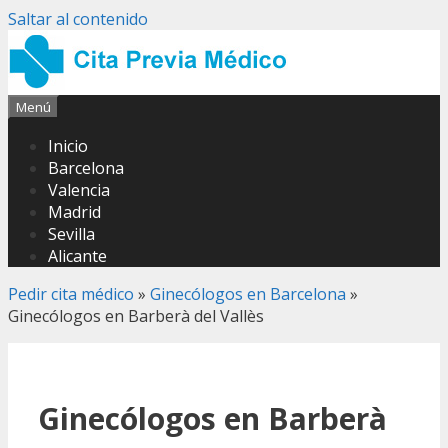
Saltar al contenido
Menú
Inicio
Barcelona
Valencia
Madrid
Sevilla
Alicante
Pedir cita médico
»
Ginecólogos en Barcelona
»
Ginecólogos en Barberà del Vallès
Ginecólogos en Barberà