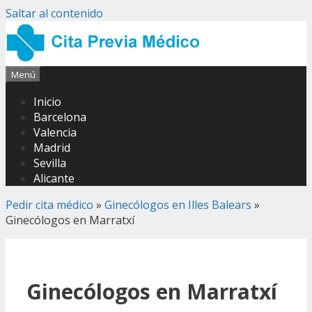
Saltar al contenido
Menú
Inicio
Barcelona
Valencia
Madrid
Sevilla
Alicante
Pedir cita médico
»
Ginecólogos en Illes Balears
»
Ginecólogos en Marratxí
Ginecólogos en Marratxí