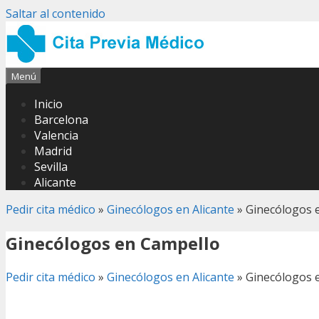
Saltar al contenido
Menú
Inicio
Barcelona
Valencia
Madrid
Sevilla
Alicante
Pedir cita médico
»
Ginecólogos en Alicante
»
Ginecólogos 
Ginecólogos en Campello
Pedir cita médico
»
Ginecólogos en Alicante
»
Ginecólogos 