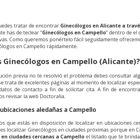
uedes tratar de encontrar
Ginecólogos en Alicante a trav
e has de teclear “
Ginecólogos en Campello
” dentro de el
ivas. Como queremos ponértelo fácil seguidamente ofrecemo
cólogos en Campello rápidamente.
s Ginecólogos en Campello (Alicante)?
lución previa no te resolvió el problema debes consultar al
 se trata de excelentes páginas al momento de localizar esp
atos de contacto a fin de solicitar cita. A fin de encont
s revisar la web Doctoralia.
ubicaciones aledañas a Campello
s que estás en disposición de localizar en ubicaciones ce
ieres localizar Ginecólogos en ciudades próximas porque en
 en ciudades cercanas a Campello
el listado que te brind