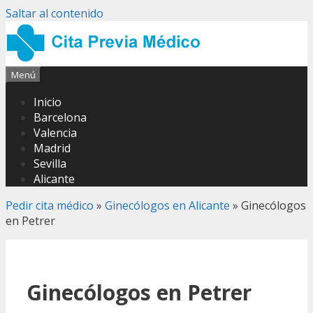
Saltar al contenido
Menú
Inicio
Barcelona
Valencia
Madrid
Sevilla
Alicante
Pedir cita médico
»
Ginecólogos en Alicante
»
Ginecólogos
en Petrer
Ginecólogos en Petrer