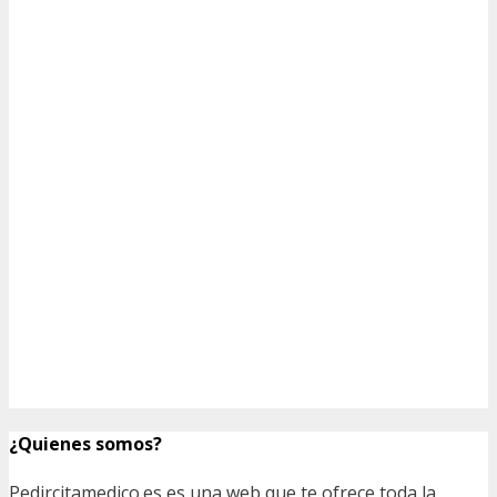
¿Quienes somos?
Pedircitamedico.es es una web que te ofrece toda la