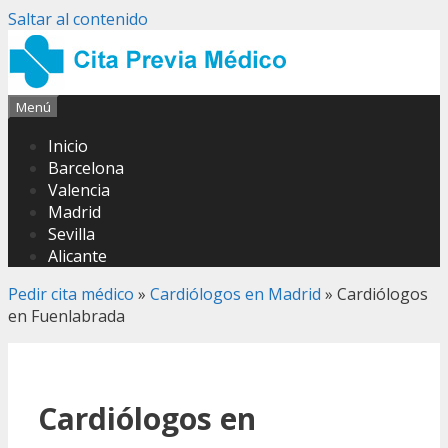
Saltar al contenido
Menú
Inicio
Barcelona
Valencia
Madrid
Sevilla
Alicante
Pedir cita médico
»
Cardiólogos en Madrid
»
Cardiólogos
en Fuenlabrada
Cardiólogos en