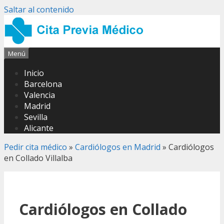
Saltar al contenido
Menú
Inicio
Barcelona
Valencia
Madrid
Sevilla
Alicante
Pedir cita médico
»
Cardiólogos en Madrid
»
Cardiólogos
en Collado Villalba
Cardiólogos en Collado