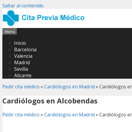
Saltar al contenido
Menú
Inicio
Barcelona
Valencia
Madrid
Sevilla
Alicante
Pedir cita médico
»
Cardiólogos en Madrid
»
Cardiólogos e
Cardiólogos en Alcobendas
Pedir cita médico
»
Cardiólogos en Madrid
»
Cardiólogos e