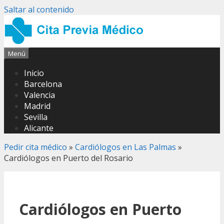
Saltar al contenido
Menú
Inicio
Barcelona
Valencia
Madrid
Sevilla
Alicante
Pedir cita médico
»
Cardiólogos en Las Palmas
»
Cardiólogos en Puerto del Rosario
Cardiólogos en Puerto