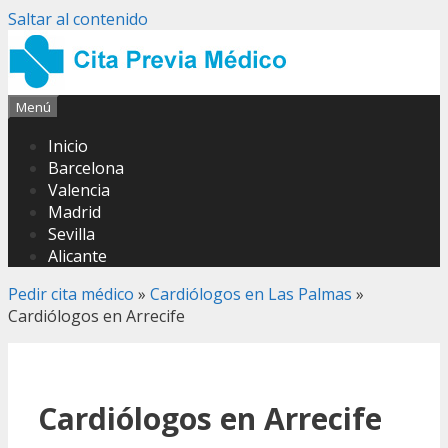
Saltar al contenido
Menú
Inicio
Barcelona
Valencia
Madrid
Sevilla
Alicante
Pedir cita médico
»
Cardiólogos en Las Palmas
»
Cardiólogos en Arrecife
Cardiólogos en Arrecife