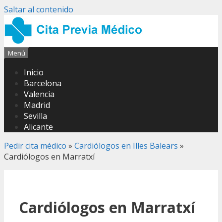
Saltar al contenido
Menú
Inicio
Barcelona
Valencia
Madrid
Sevilla
Alicante
Pedir cita médico
»
Cardiólogos en Illes Balears
»
Cardiólogos en Marratxí
Cardiólogos en Marratxí