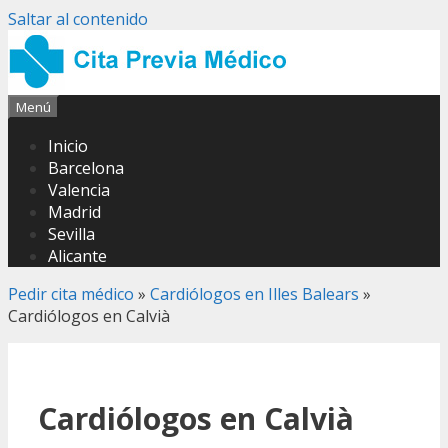
Saltar al contenido
Menú
Inicio
Barcelona
Valencia
Madrid
Sevilla
Alicante
Pedir cita médico
»
Cardiólogos en Illes Balears
»
Cardiólogos en Calvià
Cardiólogos en Calvià