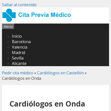
Saltar al contenido
Menú
Inicio
Barcelona
Valencia
Madrid
Sevilla
Alicante
Pedir cita médico
»
Cardiólogos en Castellón
»
Cardiólogos en Onda
Cardiólogos en Onda